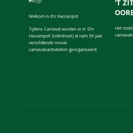
’T Z
OORE
Welkom in d'n Haozenpot
Het motto
Tijdens Carnaval worden er in ‘D’n
carnaval
Haozenpot’ (Udenhout) al ruim 50 jaar
verschillende mooie
carnavalsactiviteiten georganiseerd.