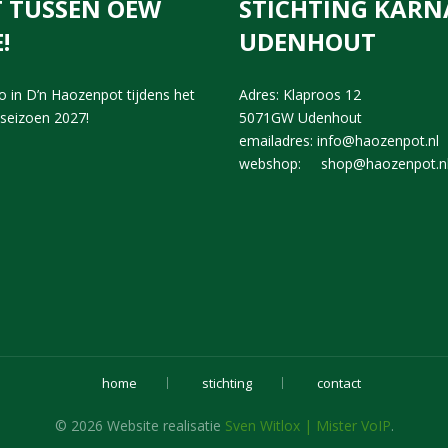
IT TUSSEN OEW
STICHTING KARN
!
UDENHOUT
 in D’n Haozenpot tijdens het
Adres: Klaproos 12
sseizoen 2027!
5071GW Udenhout
emailadres: info@haozenpot.nl
webshop: shop@haozenpot.n
home
stichting
contact
© 2026 Website realisatie
Sven Witlox | Mister VoIP
.