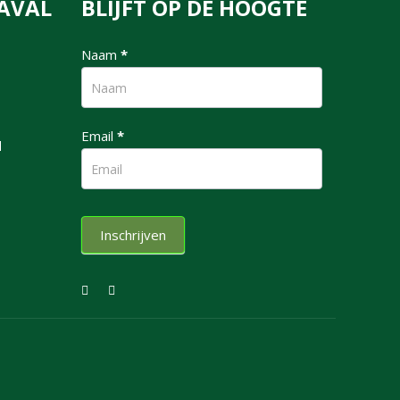
AVAL
BLIJFT OP DE HOOGTE
nieuwsbrief
Naam
*
Email
*
l
Inschrijven