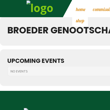
Events by this organ
home
commissi
shop
BROEDER GENOOTSCH
UPCOMING EVENTS
NO EVENTS