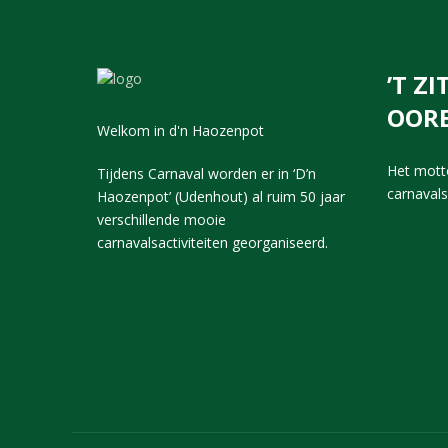
’T Z
OORE
Welkom in d'n Haozenpot
Het motto
Tijdens Carnaval worden er in ‘D’n
carnaval
Haozenpot’ (Udenhout) al ruim 50 jaar
verschillende mooie
carnavalsactiviteiten georganiseerd.