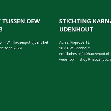
IT TUSSEN OEW
STICHTING KARN
!
UDENHOUT
 in D’n Haozenpot tijdens het
Adres: Klaproos 12
sseizoen 2027!
5071GW Udenhout
emailadres: info@haozenpot.nl
webshop: shop@haozenpot.n