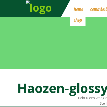
home
commissi
shop
Haozen-glossy
Hebt u een vraag o
Stel