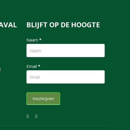
AVAL
BLIJFT OP DE HOOGTE
nieuwsbrief
Naam
*
Email
*
l
Inschrijven