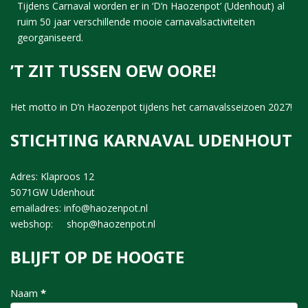
Tijdens Carnaval worden er in ‘D’n Haozenpot’ (Udenhout) al
ruim 50 jaar verschillende mooie carnavalsactiviteiten
georganiseerd.
’T ZIT TUSSEN OEW OORE!
Het motto in D’n Haozenpot tijdens het carnavalsseizoen 2027!
STICHTING KARNAVAL UDENHOUT
Adres: Klaproos 12
5071GW Udenhout
emailadres: info@haozenpot.nl
webshop: shop@haozenpot.nl
BLIJFT OP DE HOOGTE
nieuwsbrief
Naam
*