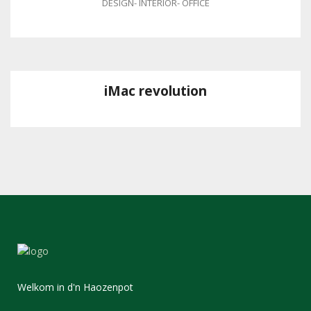
DESIGN
-
INTERIOR
-
OFFICE
iMac revolution
Welkom in d'n Haozenpot