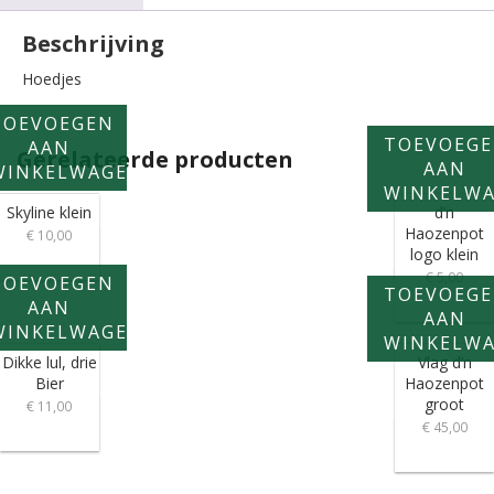
Beschrijving
Hoedjes
TOEVOEGEN
TOEVOEG
AAN
Gerelateerde producten
AAN
WINKELWAGEN
WINKELW
Skyline klein
d’n
Haozenpot
€
10,00
logo klein
€
5,00
TOEVOEGEN
TOEVOEG
AAN
AAN
WINKELWAGEN
WINKELW
Dikke lul, drie
Vlag d’n
Bier
Haozenpot
groot
€
11,00
€
45,00