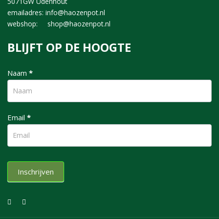
5071GW Udenhout
emailadres: info@haozenpot.nl
webshop: shop@haozenpot.nl
BLIJFT OP DE HOOGTE
nieuwsbrief
Naam
*
Email
*
Inschrijven