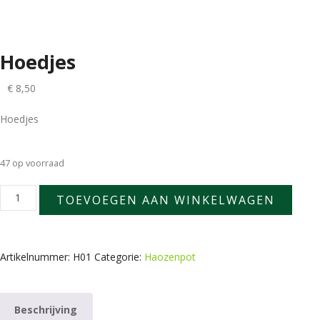
Hoedjes
€
8,50
Hoedjes
47 op voorraad
Hoedjes
TOEVOEGEN AAN WINKELWAGEN
aantal
Artikelnummer:
H01
Categorie:
Haozenpot
Beschrijving