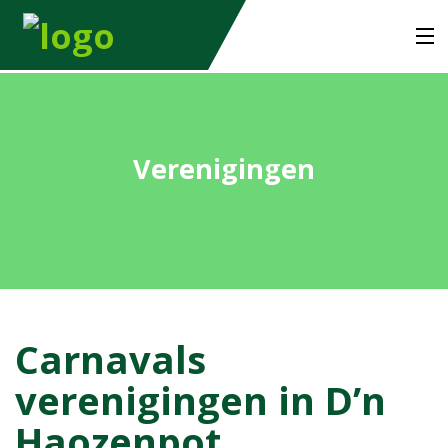
home
commissies
Verenigingen
stichting
sponsoren
nieuws
Carnavals
contact
verenigingen in D’n
Haozenpot
shop