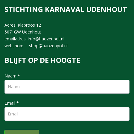
STICHTING KARNAVAL UDENHOUT
Adres: Klaproos 12
5071GW Udenhout
emailadres: info@haozenpot.nl
webshop: shop@haozenpot.nl
BLIJFT OP DE HOOGTE
nieuwsbrief
Naam
*
Email
*