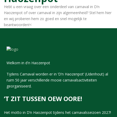
Hebt u een vraag over een onderdeel van carnaval in D’n
Haozenpot of over carnaval in zijn algemeenheid? Stel hem hier
en wij proberen hem zo goed en snel mogelijk te
beantwoorden!<
Welkom in d'n Haozenpot
Tijdens Carnaval worden er in ‘D’n Haozenpot’ (Udenhout) al
ruim 50 jaar verschillende mooie carnavalsactiviteiten
georganiseerd.
’T ZIT TUSSEN OEW OORE!
Het motto in D’n Haozenpot tijdens het carnavalsseizoen 2027!