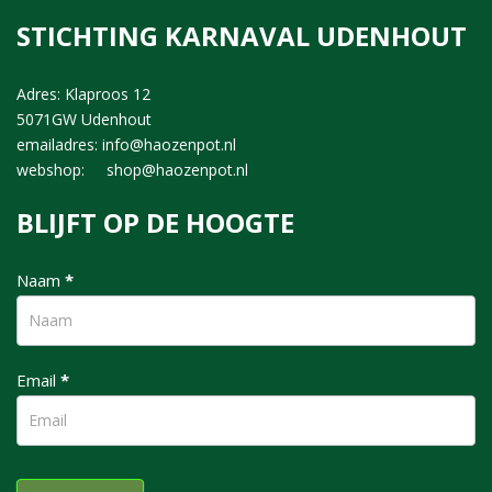
STICHTING KARNAVAL UDENHOUT
Adres: Klaproos 12
5071GW Udenhout
emailadres: info@haozenpot.nl
webshop: shop@haozenpot.nl
BLIJFT OP DE HOOGTE
nieuwsbrief
Naam
*
Email
*