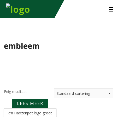
home
commissies
embleem
stichting
sponsoren
nieuws
Enig resultaat
contact
LEES MEER
shop
d’n Haozenpot logo groot